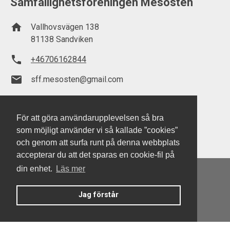
Samfällighetsföreningen Mesosten
home
Vallhovsvägen 138
81138 Sandviken
phone
+46706162844
email
sff.mesosten@gmail.com
För att göra användarupplevelsen så bra
som möjligt använder vi så kallade ”cookies”
och genom att surfa runt på denna webbplats
accepterar du att det sparas en cookie-fil på
din enhet.
Läs mer
Jag förstår
Denna hemsida är byggd med Smart Brf ®